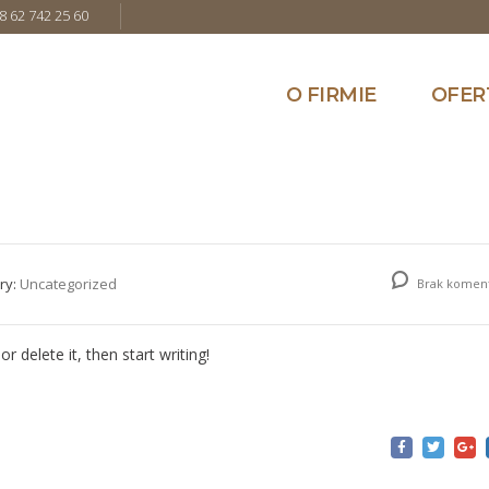
8 62 742 25 60
O FIRMIE
OFER
ry:
Uncategorized
Brak komen
r delete it, then start writing!