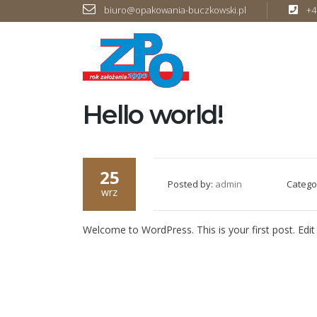
biuro@opakowania-buczkowski.pl
+4
Hello world!
25
Posted by:
admin
Catego
wrz
Welcome to WordPress. This is your first post. Edit o