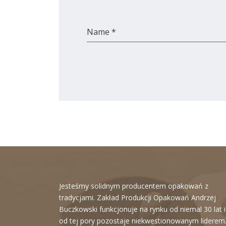
Name *
Jesteśmy solidnym producentem opakowań z
tradycjami. Zakład Produkcji Opakowań Andrzej
Buczkowski funkcjonuje na rynku od niemal 30 lat i
od tej pory pozostaje niekwestionowanym liderem